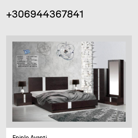
+306944367841
Epiplo Avanti