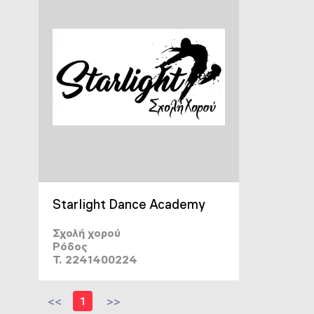
Starlight Dance Academy
Σχολή χορού
Ρόδος
T. 2241400224
<<
1
>>