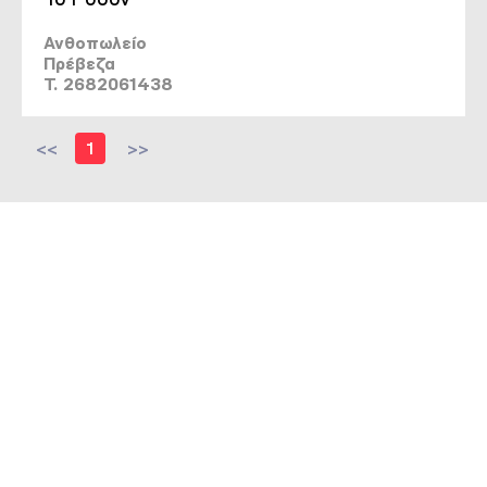
Ανθοπωλείο
Πρέβεζα
T. 2682061438
<<
1
>>