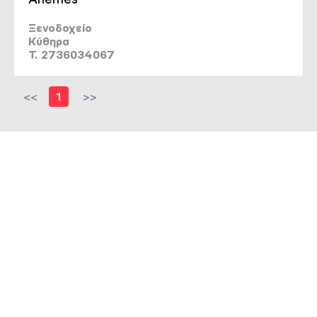
Ξενοδοχείο
Κύθηρα
T. 2736034067
<<
1
>>