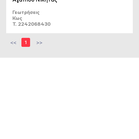
Γεωτρήσεις
Κως
T. 2242068430
<<
1
>>