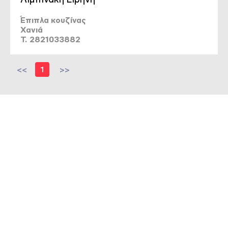
Έπιπλα κουζίνας
Χανιά
T. 2821033882
<<
1
>>