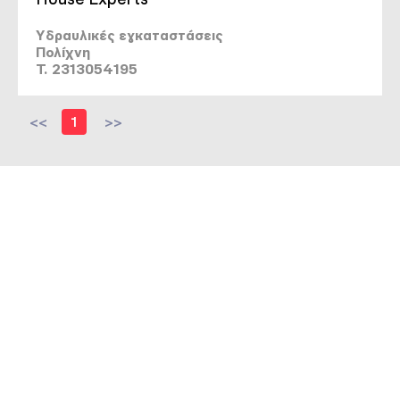
Υδραυλικές εγκαταστάσεις
Πολίχνη
T. 2313054195
<<
1
>>