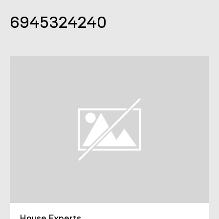
6945324240
House Εxperts