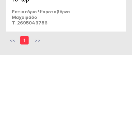
Εστιατόριο Ψαροταβέρνα
Μαχαιράδο
T. 2695043756
<<
1
>>