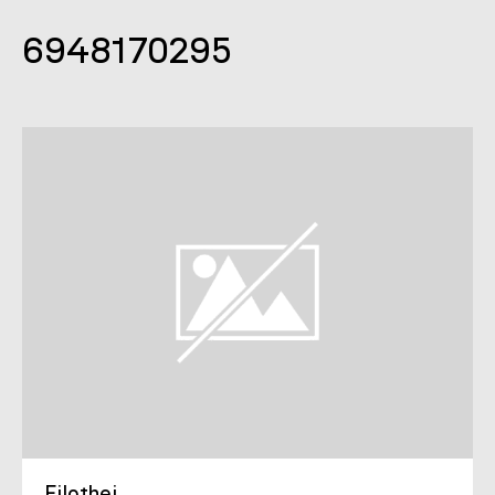
6948170295
Filothei