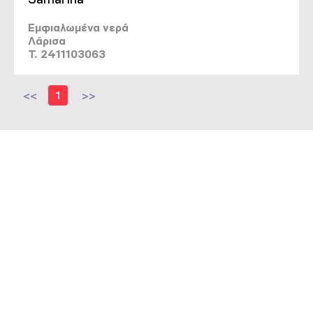
Εμφιαλωμένα νερά
Λάρισα
T. 2411103063
<<
1
>>