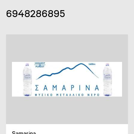
6948286895
Samarina