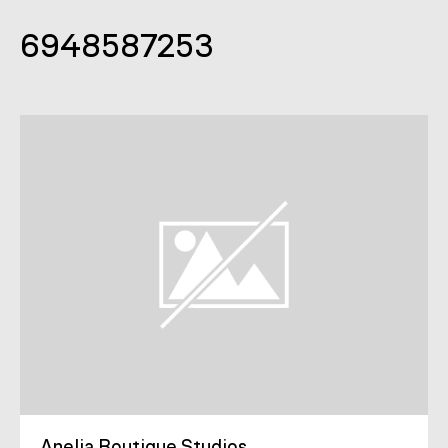
6948587253
Anelia Boutique Studios