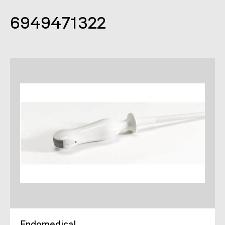
6949471322
Endomedical