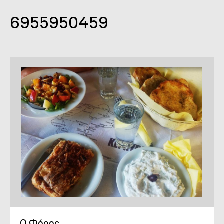
6955950459
Ο Φόρος