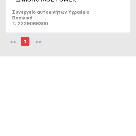
Συνεργείο αυτοκινήτων Υγραέριο
Βασιλικό
T. 2229069300
<<
1
>>