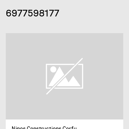
6977598177
Ninos Constructions Corfu