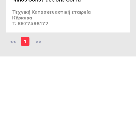
Τεχνική Κατασκευαστική εταιρεία
Κέρκυρα
T. 6977598177
<<
1
>>