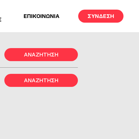
ΕΠΙΚΟΙΝΩΝΙΑ
ΣΥΝΔΕΣΗ
Σ