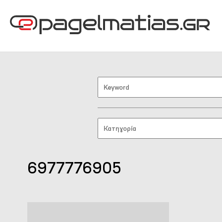
6977776905