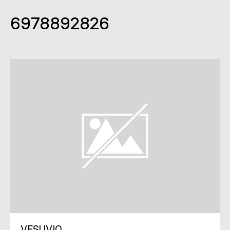
6978892826
VESUVIO