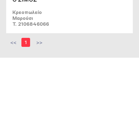
Κρεοπωλείο
Μαρούσι
T. 2106846066
<<
1
>>