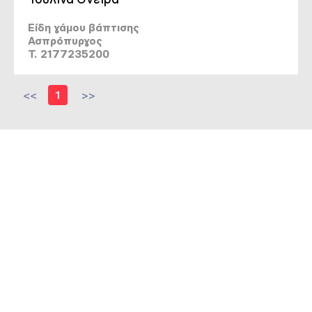
Είδη γάμου βάπτισης
Ασπρόπυργος
T. 2177235200
<<
1
>>