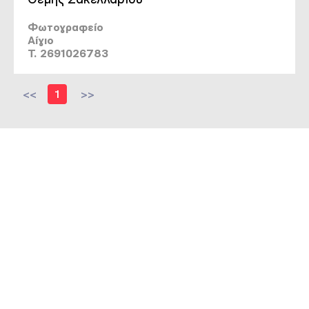
Φωτογραφείο
Αίγιο
T. 2691026783
<<
1
>>