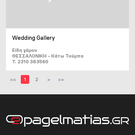
Wedding Gallery
Είδη γάμου
ΘΕΣΣΑΛΟΝΙΚΗ - Κάτω Τούμπα
T. 2310 383560
<<
1
2
>
>>